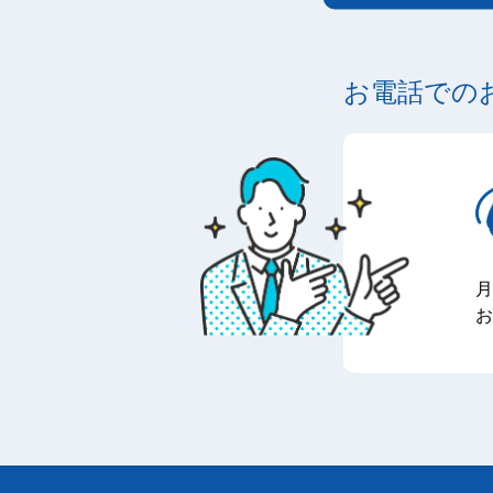
お電話での
月
お